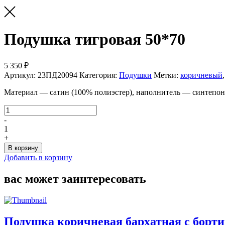
Подушка тигровая 50*70
5 350 ₽
Артикул:
23ПД20094
Категория:
Подушки
Метки:
коричневый
Материал — сатин (100% полиэстер), наполнитель — синтепон
Количество
товара
-
Подушка
1
тигровая
+
50*70
В корзину
Добавить в корзину
вас может заинтересовать
Подушка коричневая бархатная с борти