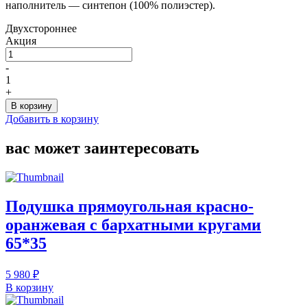
наполнитель — синтепон (100% полиэстер).
Двухстороннее
Акция
Количество
товара
-
Подушка
1
с
+
растительным
В корзину
рисунком
Добавить в корзину
и
бархатной
вас может заинтересовать
серой
основой
50*65
Подушка прямоугольная красно-
оранжевая c бархатными кругами
65*35
5 980 ₽
В корзину