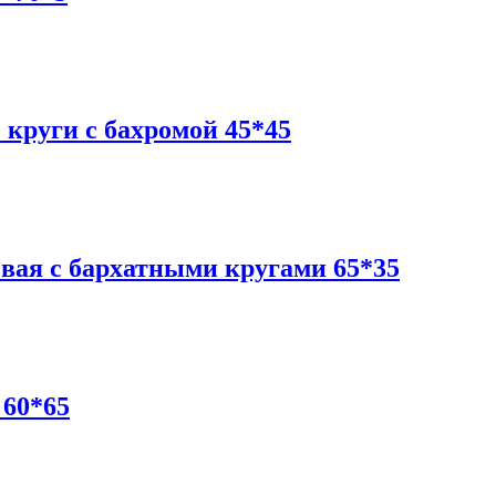
круги с бахромой 45*45
вая c бархатными кругами 65*35
 60*65