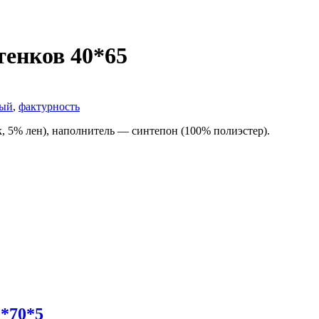
енков 40*65
рый
,
фактурность
, 5% лен), наполнитель — синтепон (100% полиэстер).
0*70*5