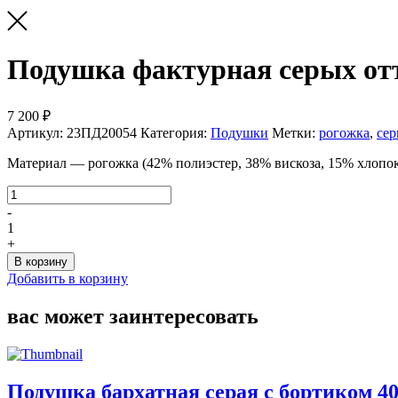
Подушка фактурная серых отт
7 200 ₽
Артикул:
23ПД20054
Категория:
Подушки
Метки:
рогожка
,
се
Материал — рогожка (42% полиэстер, 38% вискоза, 15% хлопок
Количество
товара
-
Подушка
1
фактурная
+
серых
В корзину
оттенков
Добавить в корзину
40*65
вас может заинтересовать
Подушка бархатная серая с бортиком 4