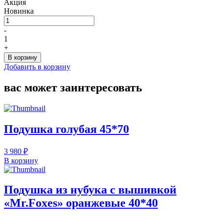
Акция
Новинка
Количество
товара
-
Подушка
1
двухсторонняя
+
с
В корзину
отделкой
Добавить в корзину
по
периметру
вас может заинтересовать
40*65
Подушка голубая 45*70
3 980 ₽
В корзину
Подушка из нубука с вышивкой
«Mr.Foxes» оранжевые 40*40