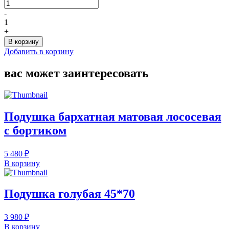
Количество
товара
-
Подушка
1
бархатная
+
цвета
В корзину
хаки
Добавить в корзину
55*55
вас может заинтересовать
Подушка бархатная матовая лососевая
с бортиком
5 480 ₽
В корзину
Подушка голубая 45*70
3 980 ₽
В корзину