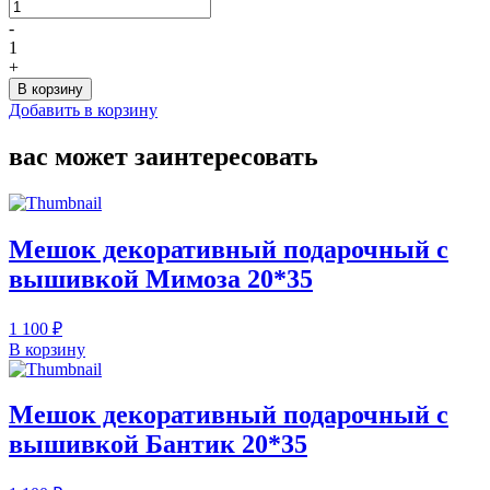
Количество
товара
-
Плед
1
стеганый
+
детский
В корзину
"Листик
Добавить в корзину
Дуба"
215*120
вас может заинтересовать
Мешок декоративный подарочный с
вышивкой Мимоза 20*35
1 100 ₽
В корзину
Мешок декоративный подарочный с
вышивкой Бантик 20*35